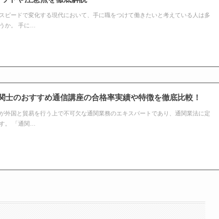
スピードで変化する現代において、手に職をつけて働きたいと考えている人は多
うか。 手に…
通関士のおすすめ通信講座の合格率実績や特徴を徹底比較！
が外国と貿易を行う上で不可欠な通関業務のエキスパートであり、通関業法に定
す。 「通関…