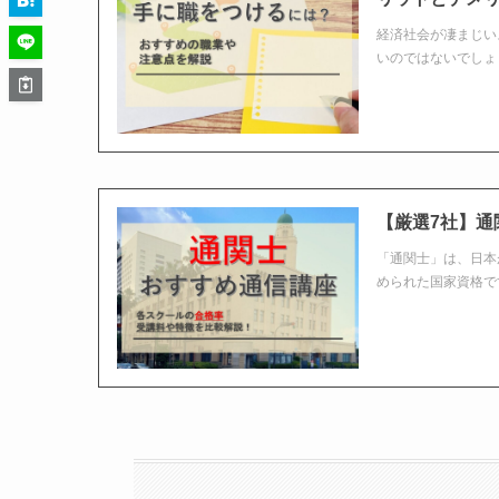
経済社会が凄まじい
いのではないでしょ
【厳選7社】
「通関士」は、日本
められた国家資格で