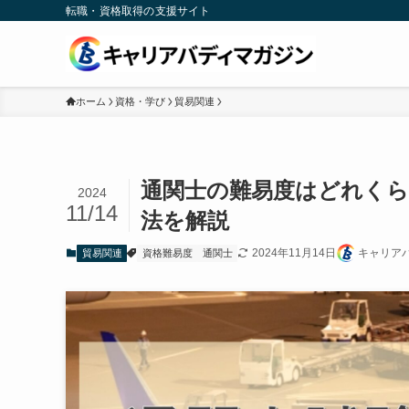
転職・資格取得の支援サイト
ホーム
資格・学び
貿易関連
通関士の難易度はどれくら
2024
11/14
法を解説
2024年11月14日
キャリア
貿易関連
資格難易度
通関士