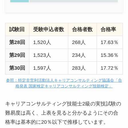
試験回
受験申込者数
合格者数
合格率
第28回
1,520人
268人
17.63％
第29回
1,523人
234人
15.36％
第30回
1,597人
283人
17.72％
参照：特定非営利活動法人キャリアコンサルティング協議会「合
格発表 国家検定キャリアコンサルティング技能検定」
キャリアコンサルティング技能士2級の実技試験の
難易度は高く、上表を見ると分かるようにその合
格率は基本的に20％以下で推移しています。