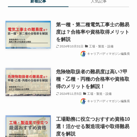
新着記事
人気記事
第一種・第二種電気工事士の難易
度は？合格率や資格取得メリット
を解説
2024年10月31日
工場・製造・設備
キャリアバディマガジン編集長
危険物取扱者の難易度は高い?甲
種・乙種・丙種の合格率や資格取
得のメリットを解説！
2024年11月5日
工場・製造・設備
キャリアバディマガジン編集長
工場勤務に役立つおすすめ資格10
選！活かせる製造現場や取得難易
度を解説