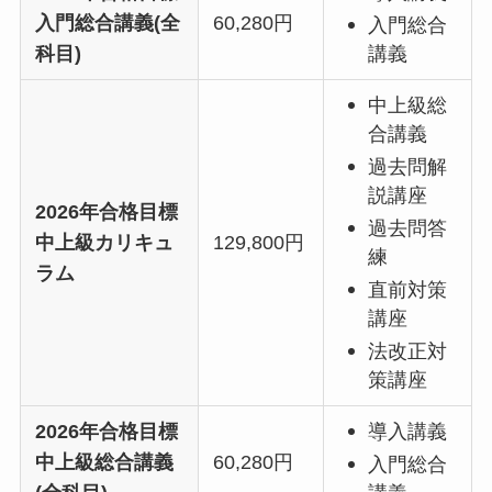
入門総合講義(全
60,280円
入門総合
科目)
講義
中上級総
合講義
過去問解
説講座
2026年合格目標
過去問答
中上級カリキュ
129,800円
練
ラム
直前対策
講座
法改正対
策講座
2026年合格目標
導入講義
中上級総合講義
60,280円
入門総合