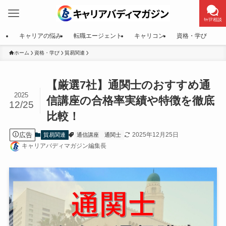
ｷｬﾘｱ相談
キャリアの悩み
転職エージェント
キャリコン
資格・学び
ホーム
資格・学び
貿易関連
【厳選7社】通関士のおすすめ通
2025
信講座の合格率実績や特徴を徹底
12/25
比較！
広告
2025年12月25日
貿易関連
通信講座
通関士
キャリアバディマガジン編集長