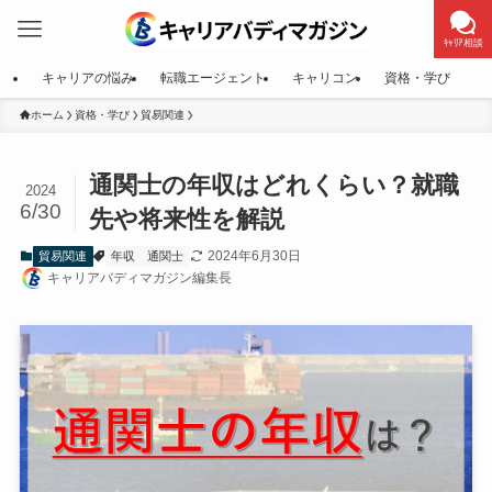
ｷｬﾘｱ相談
キャリアの悩み
転職エージェント
キャリコン
資格・学び
ホーム
資格・学び
貿易関連
通関士の年収はどれくらい？就職
2024
6/30
先や将来性を解説
2024年6月30日
貿易関連
年収
通関士
キャリアバディマガジン編集長