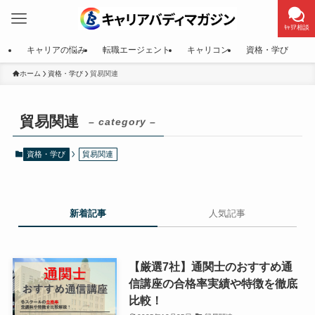
ｷｬﾘｱ相談
キャリアの悩み
転職エージェント
キャリコン
資格・学び
ホーム
資格・学び
貿易関連
貿易関連
– category –
資格・学び
貿易関連
新着記事
人気記事
【厳選7社】通関士のおすすめ通
信講座の合格率実績や特徴を徹底
比較！