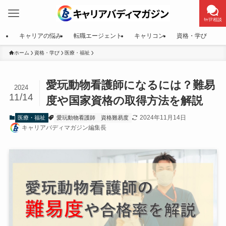
ｷｬﾘｱ相談
キャリアの悩み
転職エージェント
キャリコン
資格・学び
ホーム
資格・学び
医療・福祉
愛玩動物看護師になるには？難易
2024
11/14
度や国家資格の取得方法を解説
2024年11月14日
医療・福祉
愛玩動物看護師
資格難易度
キャリアバディマガジン編集長