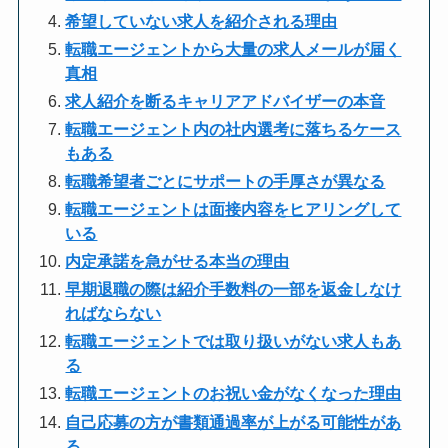
希望していない求人を紹介される理由
転職エージェントから大量の求人メールが届く
真相
求人紹介を断るキャリアアドバイザーの本音
転職エージェント内の社内選考に落ちるケース
もある
転職希望者ごとにサポートの手厚さが異なる
転職エージェントは面接内容をヒアリングして
いる
内定承諾を急がせる本当の理由
早期退職の際は紹介手数料の一部を返金しなけ
ればならない
転職エージェントでは取り扱いがない求人もあ
る
転職エージェントのお祝い金がなくなった理由
自己応募の方が書類通過率が上がる可能性があ
る