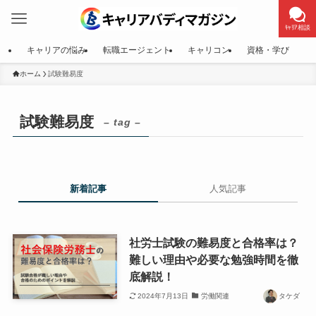
ｷｬﾘｱ相談
キャリアの悩み
転職エージェント
キャリコン
資格・学び
ホーム
試験難易度
試験難易度
– tag –
新着記事
人気記事
社労士試験の難易度と合格率は？
難しい理由や必要な勉強時間を徹
底解説！
2024年7月13日
労働関連
タケダ